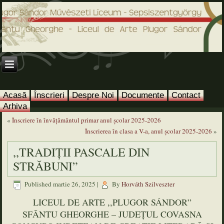
Acasă
Înscrieri
Despre Noi
Documente
Contact
Arhiva
«
Înscriere în învățământul primar anul şcolar 2025-2026
Înscrierea în clasa a V-a, anul şcolar 2025-2026
»
,,TRADIȚII PASCALE DIN
STRĂBUNI”
Published
martie 26, 2025
|
By
Horváth Szilveszter
LICEUL DE ARTE ,,PLUGOR SÁNDOR”
SFÂNTU GHEORGHE – JUDEȚUL COVASNA