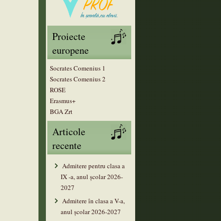
Proiecte
europene
Socrates Comenius 1
Socrates Comenius 2
ROSE
Erasmus+
BGA Zrt
Articole
recente
Admitere pentru clasa a
IX -a, anul școlar 2026-
2027
Admitere în clasa a V-a,
anul şcolar 2026-2027