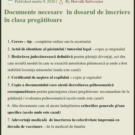
Published
martie 9, 2026
|
By
Horváth Szilveszter
Documente necesare în dosarul de înscriere
în clasa pregătitoare
Cerere – tip
– completat online sau la secretariat
Actul de identitate al părintelui / tutorelui legal
– copie şi originalul
Hotărârea judecătorească definitivă
pentru părinții divorțați, act din
care rezultă modul în care se exercită autoritatea părintească și unde a fost
stabilită locuința minorului (unde este cazul)
Certificatul de naștere al copilului –
copie şi orginalul
Copie a documentului care atestă dezvoltarea psihosomatică
corespunzătoare
pentru parcurgerea clasei pregătitoare: recomandare de la
grădiniţă / evaluarea psihosomatică (acolo unde este cazul)
criteriilor generale și/sau
Alte documente care să ateste îndeplinirea
specifice (acolo unde este cazul)
Adeverință medicală de înscrierea în colectivitate împreună cu
dovada de vaccinare
– de la medicul de familie