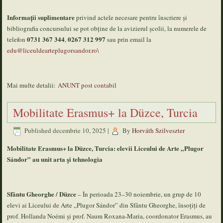
Informații suplimentare
privind actele necesare pentru înscriere și
bibliografia concursului se pot obține de la avizierul școlii, la numerele de
0731 367 344
0267 312 997
telefon
,
sau prin email la
edu@liceuldearteplugorsandor.ro\
Mai multe detalii:
ANUNT post contabil
Mobilitate Erasmus+ la Düzce, Turcia
Published
decembrie 10, 2025
|
By
Horváth Szilveszter
Mobilitate Erasmus+ la Düzce, Turcia: elevii Liceului de Arte „Plugor
Sándor” au unit arta și tehnologia
Sfântu Gheorghe / Düzce
– În perioada 23–30 noiembrie, un grup de 10
elevi ai Liceului de Arte „Plugor Sándor” din Sfântu Gheorghe, însoțiți de
prof. Hollanda Noémi și prof. Naum Roxana-Maria, coordonator Erasmus, au