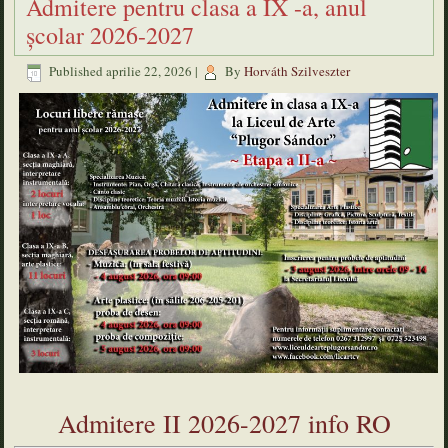
Admitere pentru clasa a IX -a, anul
școlar 2026-2027
Published
aprilie 22, 2026
|
By
Horváth Szilveszter
Admitere II 2026-2027 info RO