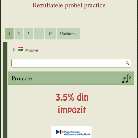
Rezultatele probei practice
1
2
3
…
10
Următor »
Magyar
Proiecte