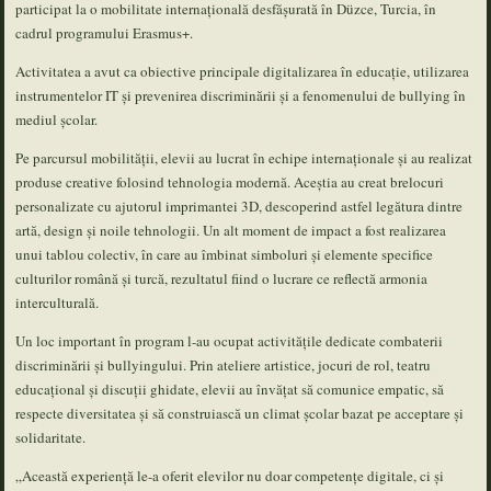
participat la o mobilitate internațională desfășurată în Düzce, Turcia, în
cadrul programului Erasmus+.
Activitatea a avut ca obiective principale digitalizarea în educație, utilizarea
instrumentelor IT și prevenirea discriminării și a fenomenului de bullying în
mediul școlar.
Pe parcursul mobilității, elevii au lucrat în echipe internaționale și au realizat
produse creative folosind tehnologia modernă. Aceștia au creat brelocuri
personalizate cu ajutorul imprimantei 3D, descoperind astfel legătura dintre
artă, design și noile tehnologii. Un alt moment de impact a fost realizarea
unui tablou colectiv, în care au îmbinat simboluri și elemente specifice
culturilor română și turcă, rezultatul fiind o lucrare ce reflectă armonia
interculturală.
Un loc important în program l-au ocupat activitățile dedicate combaterii
discriminării și bullyingului. Prin ateliere artistice, jocuri de rol, teatru
educațional și discuții ghidate, elevii au învățat să comunice empatic, să
respecte diversitatea și să construiască un climat școlar bazat pe acceptare și
solidaritate.
„Această experiență le-a oferit elevilor nu doar competențe digitale, ci și