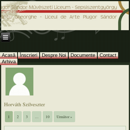
Acasă
Înscrieri
Despre Noi
Documente
Contact
Arhiva
Horváth Szilveszter
1
2
3
…
10
Următor »