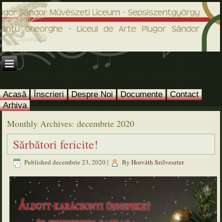
Acasă
Înscrieri
Despre Noi
Documente
Contact
Arhiva
Monthly Archives:
decembrie 2020
Sărbători fericite!
Published
decembrie 23, 2020
|
By
Horváth Szilveszter