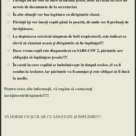
nevoie de documnete de la secretariat.
În alte situații vor lua legătura cu dirigintele clasei.
Părinții își vor însoți copiii până la poartă, de unde vor fi preluați de
învățătoare.
La depistarea oricărui simptom de boli respiratorii, este indicat ca
elevii să rămână acasă și dirigintele să fie înștiințat!!!
Daca vreun copil este diagnosticat cu SARS-COV 2, părintele are
obligația să înștiințeze țcoala!!!!
În cazul în care copilul se îmbolnăvește în timpul orelor, el va fi
condus la izolator, iar părintele va fi anunțat și este obligat să îl ducă
la medic.
Pentru orice alte informații, vă rugăm să contactați
învățătorul/dirigintele!!!!!
VĂ DORIM UN ȘCOLAR CU SĂNĂTATE ȘI ÎMPLINIRI!!!!