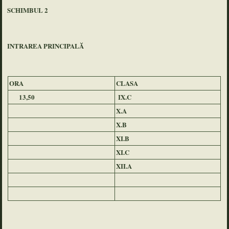
SCHIMBUL 2
INTRAREA PRINCIPALĂ
ORA
CLASA
13,50
IX.C
X.A
X.B
XI.B
XI.C
XII.A