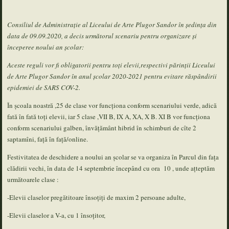
Consiliul de Administrație al Liceului de Arte Plugor Sandor în ședința din
data de 09.09.2020, a decis următorul scenariu pentru organizare și
începeree noului an școlar
:
Aceste reguli vor fi obligatorii pentru toți elevii,respectivi părinții Liceului
de Arte Plugor Sandor în anul școlar 2020-2021 pentru evitare răspândirii
epidemiei de SARS COV-2.
În școala noastră ,25 de clase vor funcționa conform scenariului verde, adică
fată în fată toți elevii, iar 5 clase ,VII B, IX A, XA, X B. XI B vor funcționa
conform scenariului galben, învățământ hibrid în schimburi de cîte 2
saptamîni, față în față/online.
Festivitatea de deschidere a noului an școlar se va organiza în Parcul din fața
clădirii vechi, în data de 14 septembrie începând cu ora 10 , unde ațteptăm
următoarele clase :
-Elevii claselor pregătitoare însoțiți de maxim 2 persoane adulte,
-Elevii claselor a V-a, cu 1 însoțitor,