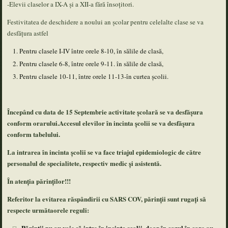
-Elevii claselor a IX-A și a XII-a fără însoțitori.
Festivitatea de deschidere a noului an școlar pentru celelalte clase se va
desfățura astfel
Pentru clasele I-IV între orele 8-10, în sălile de clasă,
Pentru clasele 6-8, între orele 9-11. în sălile de clasă,
Pentru clasele 10-11, între orele 11-13-în curtea școlii.
Începând cu data de 15 Septembrie activitate școlară se va desfășura
conform orarului.Accesul elevilor în incinta școlii se va desfășura
conform tabelului.
La intrarea în incinta școlii se va face triajul epidemiologic de către
personalul de specialitete, respectiv medic și asistentă.
În atenția părinților!!!
Referitor la evitarea răspândirii cu SARS COV, părinții sunt rugați să
respecte următaorele reguli
:
Părinții nu au voie să intre în incinta școlii, doar în cazul în care au