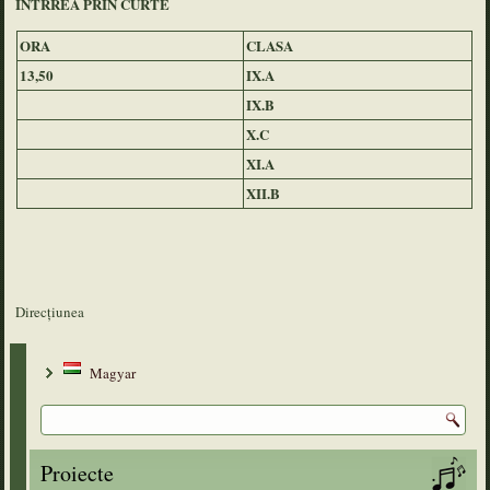
INTRREA PRIN CURTE
ORA
CLASA
13,50
IX.A
IX.B
X.C
XI.A
XII.B
Direcțiunea
Magyar
Proiecte