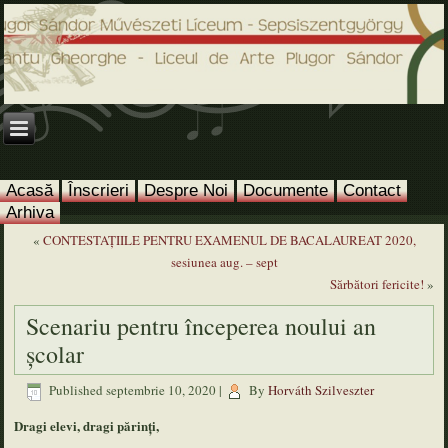
Acasă
Înscrieri
Despre Noi
Documente
Contact
Arhiva
«
CONTESTAȚIILE PENTRU EXAMENUL DE BACALAUREAT 2020,
sesiunea aug. – sept
Sărbători fericite!
»
Scenariu pentru începerea noului an
școlar
Published
septembrie 10, 2020
|
By
Horváth Szilveszter
Dragi elevi, dragi părinți,