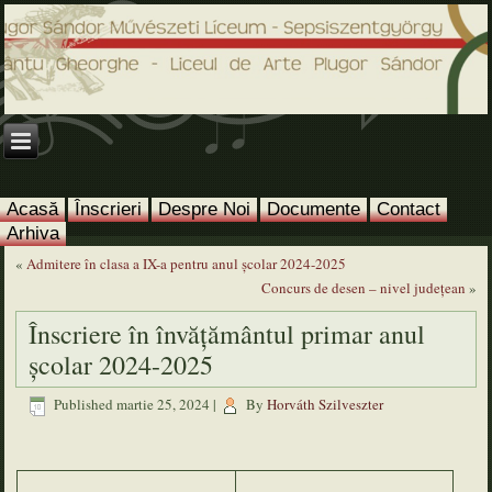
Acasă
Înscrieri
Despre Noi
Documente
Contact
Arhiva
«
Admitere în clasa a IX-a pentru anul şcolar 2024-2025
Concurs de desen – nivel judeţean
»
Înscriere în învățământul primar anul
şcolar 2024-2025
Published
martie 25, 2024
|
By
Horváth Szilveszter