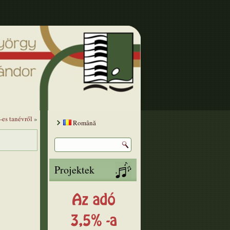
-es tanévről
»
Română
Projektek