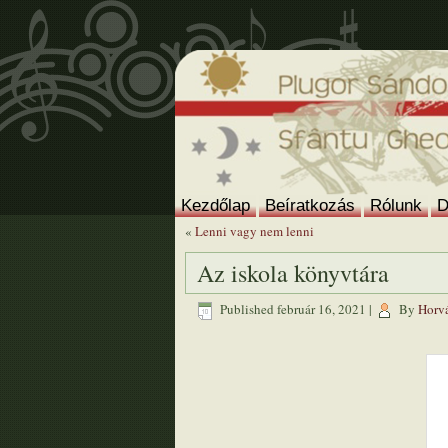
Kezdőlap
Beíratkozás
Rólunk
D
«
Lenni vagy nem lenni
Az iskola könyvtára
Published
február 16, 2021
|
By
Horvá