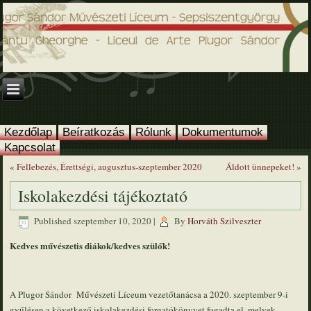
Kezdőlap
Beíratkozás
Rólunk
Dokumentumok
Kapcsolat
«
Fellebezés, Érettségi, augusztus-szeptember 2020
Áldott ünnepeket!
»
Iskolakezdési tájékoztató
Published
szeptember 10, 2020
|
By
Horváth Szilveszter
Kedves művészetis diákok/kedves szülők
!
A Plugor Sándor Művészeti Líceum vezetőtanácsa a 2020. szeptember 9-i
gyűlésen a következő iskolakezdési forgatókönyvet fogadta el, melyek