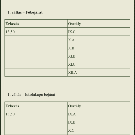
váltás – Főbejárat
Érkezés
Osztály
13,50
IX.C
X.A
X.B
XI.B
XI.C
XII.A
váltás – Iskolakapu bejárat
Érkezés
Osztály
13,50
IX.A
IX.B
X.C