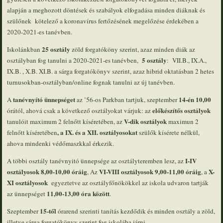
alapján a meghozott döntések és szabályok elfogadása minden diáknak és
szülőnek kötelező a koronavírus fertőzésének megelőzése érdekében a
2020-2021-es tanévben.
25 osztály
Iskolánkban
zöld forgatóköny szerint, azaz minden diák az
5 osztály
osztályban fog tanulni a 2020-2021-es tanévben,
: VII.B., IX.A.,
IX.B. , X.B. XI.B. a sárga forgatókönyv szerint, azaz hibrid oktatásban 2 hetes
turnusokban-osztályban/online fognak tanulni az új tanévben.
tanévnyító
ünnepséget
14-én 10,00
A
az ’56-os Parkban tartjuk, szeptember
előkészítős osztályok
órától, ahová csak a következő osztályokat várjuk: az
V-dik osztályok
tanulóit maximum 2 felnőtt kíséretében, az
maximun 2
, a IX. és a XII. osztályosokat
felnőtt kíséretében
szülők kísérete nélkül,
ahova mindenki védőmaszkkal érkezik.
I-IV
A többi osztály tanévnyitó ünnepsége az osztályteremben lesz, az
osztályosok 8,00-10,00 óráig
VI-VIII osztályosok 9,00-11,00 óráig
X-
, Az
, a
XI osztályosok
egyeztetve az osztályfőnökökkel az iskola udvaron tartják
11,00-13,00 óra között
az ünnepséget
.
15-től
Szeptember
órarend szerinti tanítás kezdődik és minden osztály a zöld,
illetve sárga forgatókönyv szerint fog iskolába járni.