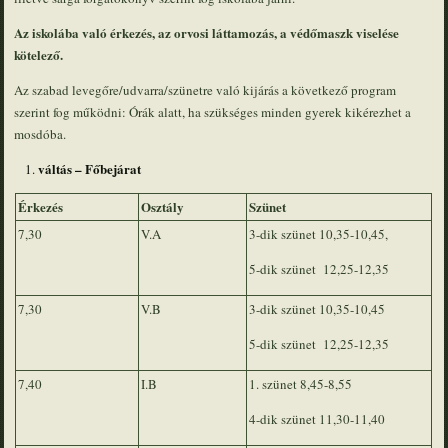
Az iskolába való érkezés, az orvosi láttamozás, a védőmaszk viselése
kötelező.
Az szabad levegőre/udvarra/szünetre való kijárás a következő program
szerint fog működni: Órák alatt, ha szükséges minden gyerek kikérezhet a
mosdóba.
váltás – Főbejárat
Érkezés
Osztály
Szünet
7,30
V.A
3-dik szünet 10,35-10,45,
5-dik szünet 12,25-12,35
7,30
V.B
3-dik szünet 10,35-10,45
5-dik szünet 12,25-12,35
7,40
I.B
1. szünet 8,45-8,55
4-dik szünet 11,30-11,40