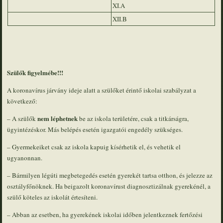
XI.A
XII.B
Szülők figyelmébe!!!
A koronavírus járvány ideje alatt a szülőket érintő iskolai szabályzat a
következő:
nem léphetnek
– A szülők
be az iskola területére, csak a titkárságra,
ügyintézéskor. Más belépés esetén igazgatói engedély szükséges.
– Gyermekeiket csak az iskola kapuig kísérhetik el, és vehetik el
ugyanonnan.
– Bármilyen légúti megbetegedés esetén gyerekét tartsa otthon, és jelezze az
osztályfőnöknek. Ha beigazolt koronavírust diagnosztizálnak gyerekénél, a
szülő köteles az iskolát értesíteni.
– Abban az esetben, ha gyerekének iskolai időben jelentkeznek fertőzési