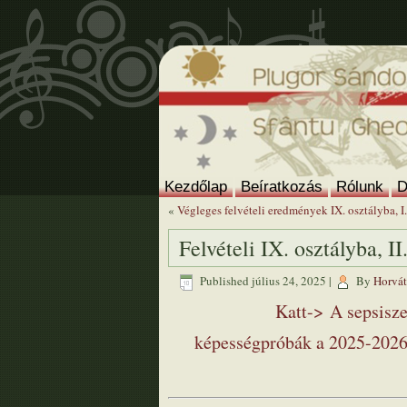
Kezdőlap
Beíratkozás
Rólunk
D
«
Végleges felvételi eredmények IX. osztályba, I
Felvételi IX. osztályba, II
Published
július 24, 2025
|
By
Horvát
Katt-> A sepsis
képességpróbák a 2025-2026-o