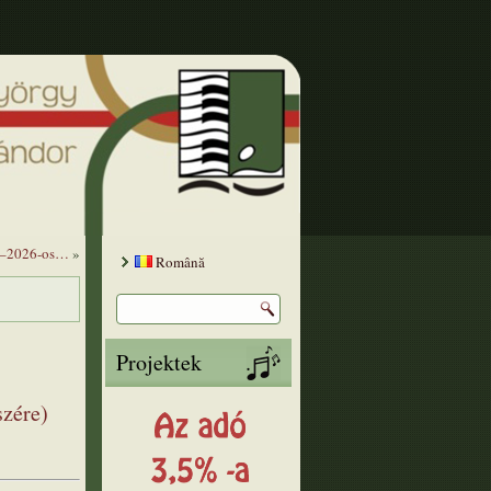
025–2026-os…
»
Română
Projektek
szére)