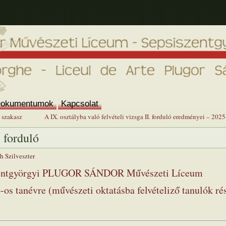
okumentumok
Kapcsolat
. szakasz
A IX. osztályba való felvételi vizsga II. forduló eredményei – 2
. forduló
h Szilveszter
zentgyörgyi PLUGOR SÁNDOR Művészeti Líceum
s tanévre (művészeti oktatásba felvételiző tanulók ré