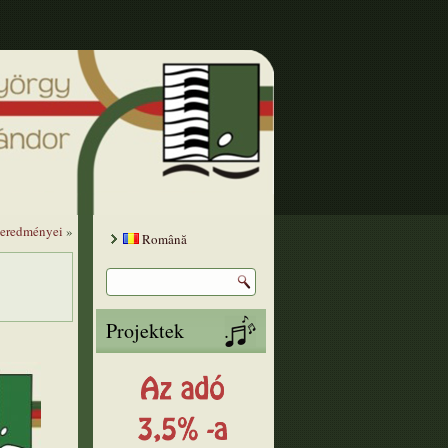
 eredményei
»
Română
Projektek