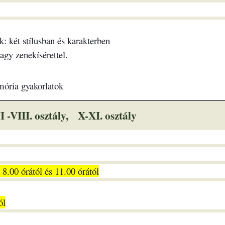
 két stílusban és karakterben
agy zenekísérettel.
mória gyakorlatok
I -VIII. oszt
ály,
X-XI. oszt
ály
 8.00 órától és 11.00 órától
ól