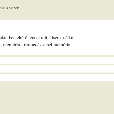
 és a színek
akterben eltérő zenei mű, kíséret nélkül
ás-, memória-, ritmus-és zenei memória