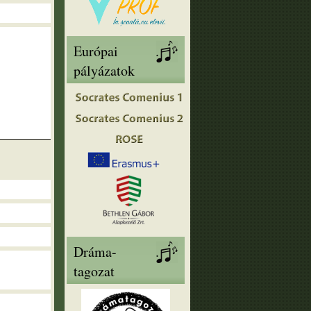
Európai
pályázatok
Dráma-
tagozat