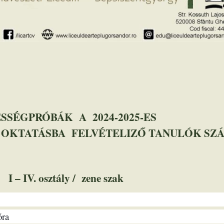
SSÉGPRÓBÁK A 2024-2025-ES
 OKTATÁSBA FELVÉTELIZŐ TANULÓK SZ
I – IV. oszt
ály / zene szak
ra