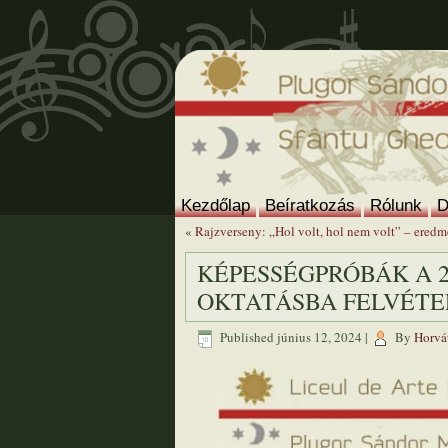
Kezdőlap
Beíratkozás
Rólunk
D
«
Rajzverseny: „Hol volt, hol nem volt” – ered
KÉPESSÉGPRÓBÁK A 2
OKTATÁSBA FELVÉTE
Published
június 12, 2024
|
By
Horvát