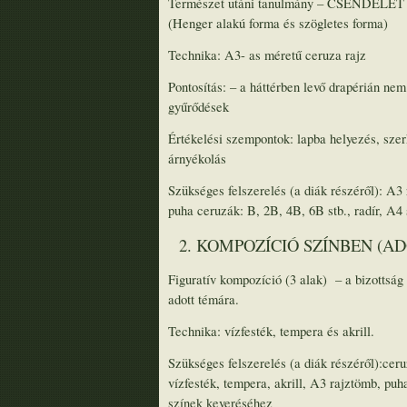
Természet utáni tanulmány – CSENDÉLET –
(Henger alakú forma és szögletes forma)
Technika: A3- as méretű ceruza rajz
Pontosítás: – a háttérben levő drapérián nem
gyűrődések
Értékelési szempontok: lapba helyezés, szer
árnyékolás
Szükséges felszerelés (a diák részéről): A3
puha ceruzák: B, 2B, 4B, 6B stb., radír, A4
2. KOMPOZÍCIÓ SZÍNBEN (AD
Figuratív kompozíció (3 alak) – a bizottság 
adott témára.
Technika: vízfesték, tempera és akrill.
Szükséges felszerelés (a diák részéről):ceru
vízfesték, tempera, akrill, A3 rajztömb, puh
színek keveréséhez