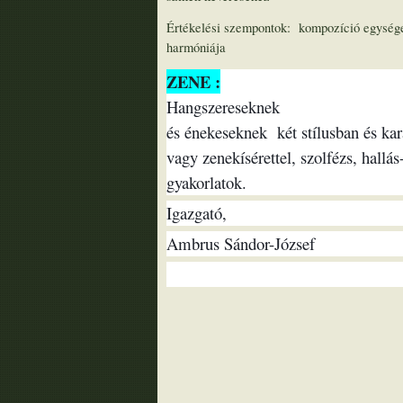
Értékelési szempontok: kompozíció egysége
harmóniája
ZENE :
Hangszereseknek
és énekeseknek két stílusban és kar
vagy zenekísérettel, szolfézs, hall
gyakorlatok.
Igazgató,
Ambrus Sándor-József