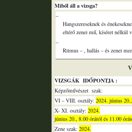
Miből áll a vizsga?
–
Hangszereseknek és énekeseknek:
eltérő zenei mű, kíséret nélkül v
–
Ritmus – , hallás – és zenei me
V
VIZSGÁK IDŐPONTJA :
Képzőművészet szak:
VI – VIII. osztály:
2024. június 20.,
X- XI. osztály:
2024.
június 20., 8.00 órától és 11.00 órát
Zene szak:
2024.