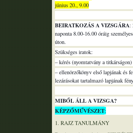
június 20., 9.00
BEIRATKOZÁS A VIZSGÁRA
:
naponta 8.00-16.00 óráig személyese
úton.
Szükséges iratok:
– kérés (nyomtatvány a titkárságon)
– ellenörzőkönyv első lapjának és fe
lezárásokat tartalmazó lapjának fén
MIBŐL ÁLL A VIZSGA?
KÉPZŐMŰVÉSZET
:
1. RAJZ TANULMÁNY