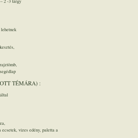
 2 -3 tárgy
 lehetnek
kesztés,
 rajztömb,
 segédlap
OTT TÉMÁRA) :
által
za,
a ecsetek, vizes edény, paletta a