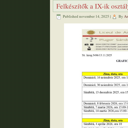
Felkészítők a IX-ik osztá
Published
november 14, 2025
|
By
Am