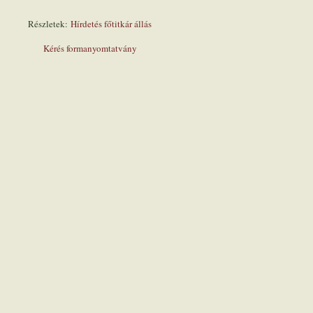
Részletek:
Hírdetés főtitkár állás
Kérés formanyomtatvány