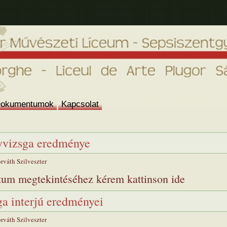
okumentumok
Kapcsolat
nyvizsga eredménye
rváth Szilveszter
um megtekintéséhez kérem kattinson ide
ga interjú eredményei
rváth Szilveszter