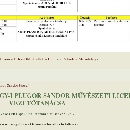
ndárium – Extras OMEC 6060 – Calendar Admitere Metodologie
rus Sándor-József
GY-I PLUGOR SANDOR MŰVÉSZETI LIC
VEZETŐTANÁCSA
-Kossuth Lajos utca 15 szám alati székhellyel-
rsenyvizsgát hirdet főkönyvelői állás betöltésére