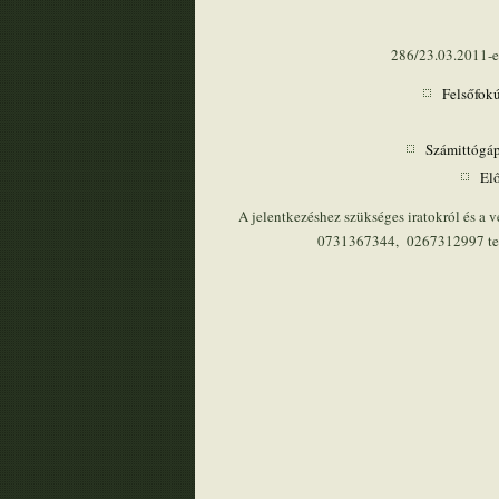
286/23.03.2011-es 
Felsőfok
Számittógápe
El
A jelentkezéshez szükséges iratokról és a 
0731367344, 0267312997 tel