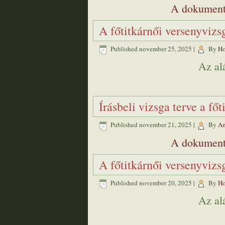
A dokument
A főtitkárnői versenyvizs
Published
november 25, 2025
|
By
Ho
Az al
Írásbeli vizsga terve a fő
Published
november 21, 2025
|
By
Am
A dokument
A főtitkárnői versenyvizs
Published
november 20, 2025
|
By
Ho
Az al