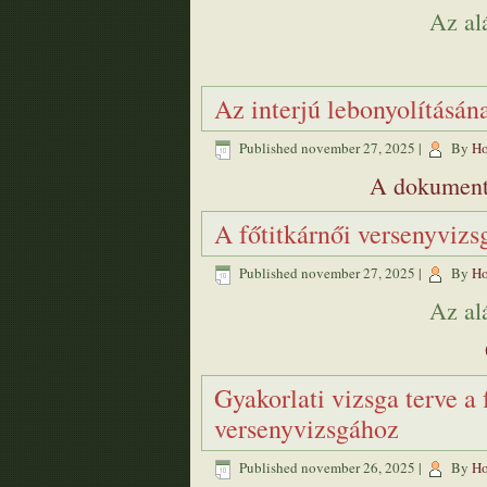
Az al
Az interjú lebonyolításána
Published
november 27, 2025
|
By
Ho
A dokument
A főtitkárnői versenyvizs
Published
november 27, 2025
|
By
Ho
Az al
Gyakorlati vizsga terve a f
versenyvizsgához
Published
november 26, 2025
|
By
Ho