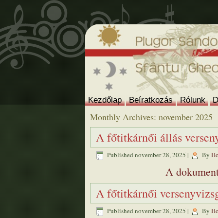
Kezdőlap
Beíratkozás
Rólunk
D
Monthly Archives:
november 2025
A főtitkárnői állás verse
Published
november 28, 2025
|
By
Ho
A dokument
A főtitkárnői versenyvizs
Published
november 28, 2025
|
By
Ho