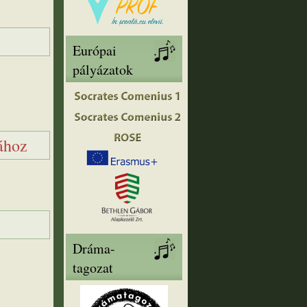
Európai
pályázatok
gához
Dráma-
tagozat