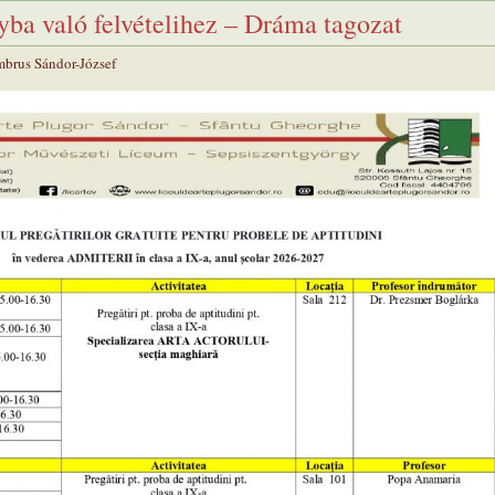
lyba való felvételihez – Dráma tagozat
brus Sándor-József