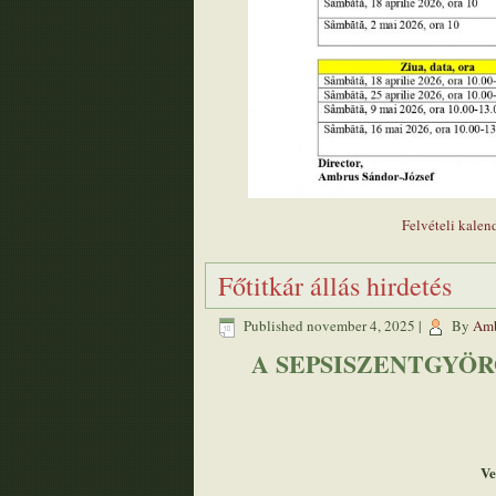
Felvételi kale
Főtitkár állás hirdetés
Published
november 4, 2025
|
By
Amb
A SEPSISZENTGYÖR
Ve