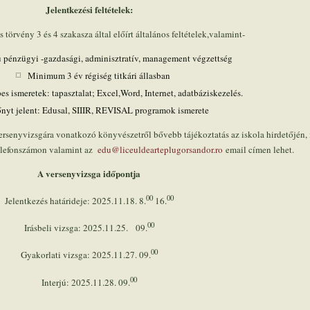
Jelentkezési feltételek
:
törvény 3 és 4 szakasza által előírt általános feltételek,valamint-
ú pénzügyi -gazdasági, adminisztratív, management végzettség
Minimum 3 év régiség titkári állasban
s ismeretek: tapasztalat; Excel,Word, Internet, adatbáziskezelés.
őnyt jelent: Edusal, SIIIR, REVISAL programok ismerete
versenyvizsgára vonatkozó könyvészetről bővebb tájékoztatás az iskola hirdetőjén, i
efonszámon valamint az
edu@liceuldearteplugorsandor.ro
email címen lehet.
A versenyvizsga időpontja
00
00
Jelentkezés határideje: 2025.11.18. 8.
16.
00
Irásbeli vizsga: 2025.11.25. 09.
00
Gyakorlati vizsga: 2025.11.27. 09.
00
Interjú: 2025.11.28. 09.