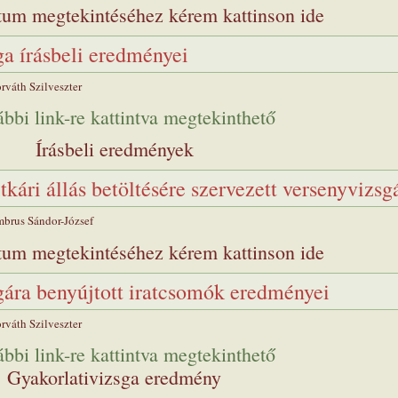
um megtekintéséhez kérem kattinson ide
ga írásbeli eredményei
rváth Szilveszter
ábbi link-re kattintva megtekinthető
Írásbeli eredmények
titkári állás betöltésére szervezett versenyvizs
brus Sándor-József
um megtekintéséhez kérem kattinson ide
gára benyújtott iratcsomók eredményei
rváth Szilveszter
ábbi link-re kattintva megtekinthető
Gyakorlativizsga eredmény