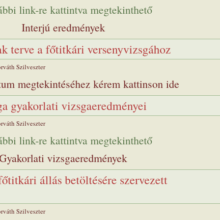
ábbi link-re kattintva megtekinthető
Interjú eredmények
k terve a főtitkári versenyvizsgához
rváth Szilveszter
um megtekintéséhez kérem kattinson ide
ga gyakorlati vizsgaeredményei
rváth Szilveszter
ábbi link-re kattintva megtekinthető
Gyakorlati vizsgaeredmények
őtitkári állás betöltésére szervezett
rváth Szilveszter