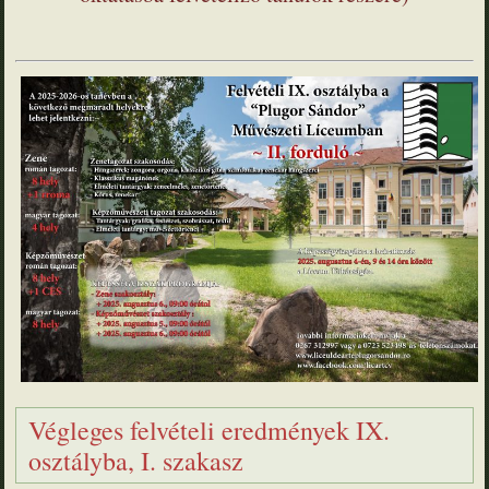
Végleges felvételi eredmények IX.
osztályba, I. szakasz