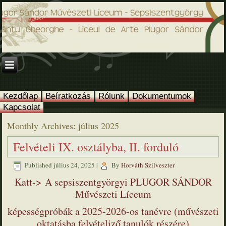
Kezdőlap
Beíratkozás
Rólunk
Dokumentumok
Kapcsolat
Monthly Archives:
július 2025
Felvételi IX. osztályba, II. forduló
Published
július 24, 2025
|
By
Horváth Szilveszter
Katt-> A sepsiszentgyörgyi PLUGOR SÁNDOR
Művészeti Líceum
képességpróbák a 2025-2026-os tanévre (művészeti
oktatásba felvételiző tanulók részére)