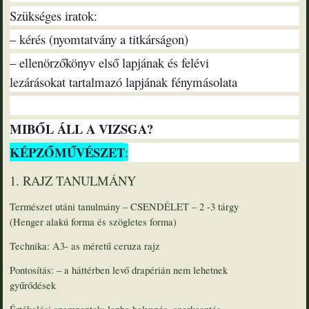
Szükséges iratok:
– kérés (nyomtatvány a titkárságon)
– ellenörzőkönyv első lapjának és felévi
lezárásokat tartalmazó lapjának fénymásolata
MIBŐL ÁLL A VIZSGA?
KÉPZŐMŰVÉSZET
:
1. RAJZ TANULMÁNY
Természet utáni tanulmány – CSENDÉLET – 2 -3 tárgy
(Henger alakú forma és szögletes forma)
Technika: A3- as méretű ceruza rajz
Pontosítás: – a háttérben levő drapérián nem lehetnek
gyűrődések