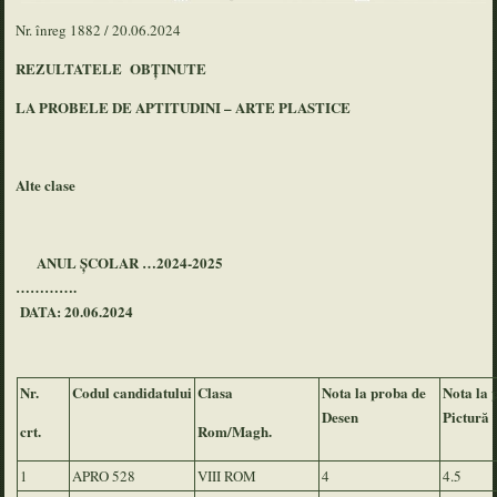
Nr. înreg 1882 / 20.06.2024
REZULTATELE OBȚINUTE
LA PROBELE DE APTITUDINI – ARTE PLASTICE
Alte clase
ANUL ȘCOLAR …2024-2025
………….
DATA: 20.06.2024
Nr.
Codul candidatului
Clasa
Nota la proba de
Nota la 
Desen
Pictură
crt.
Rom/Magh.
1
APRO 528
VIII ROM
4
4.5