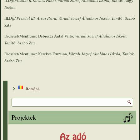
II.D
íj/Premiul II:Kovács Fanni, Váradi József Általános Iskola, Tan
ító: Nagy
Noémi
III.D
íj/ Premiul III: Arros Petra, Váradi József Általános Iskola, Tan
ító: Szabó
Zita
Dicséret/Menţiune: Debreczi Antal Villő,
Váradi József Általános Iskola,
Tan
ító: Szabó Zita
Dicséret/Menţiune: Kerekes Fruzsina,
Váradi József Általános Iskola, Tan
ító:
Szabó Zita
Română
Projektek