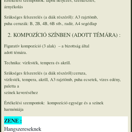
Értékelési szempontok: lapba helyezés, szerkesztés,
árnyékolás
Szükséges felszerelés (a diák részéről): A3 rajztömb,
puha ceruzák: B, 2B, 4B, 6B stb., radír, A4 segédlap
2. KOMPOZÍCIÓ SZÍNBEN (ADOTT TÉMÁRA) :
Figuratív kompozíció (3 alak) – a bizottság által
adott témára.
Technika: vízfesték, tempera és akrill.
Szükséges felszerelés (a diák részéről):ceruza,
vízfesték, tempera, akrill, A3 rajztömb, puha ecsetek, vizes edény,
paletta a
színek keveréséhez
Értékelési szempontok: kompozíció egysége és a színek
harmóniája
ZENE :
Hangszereseknek