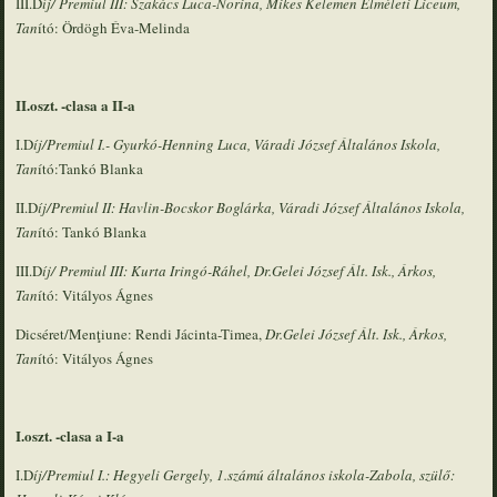
III.D
íj/ Premiul III: Szakács Luca-Norina, Mikes Kelemen Elméleti Liceum,
Tan
ító: Ördögh Éva-Melinda
II.oszt. -clasa a II-a
I.D
íj/Premiul I.- Gyurkó-Henning Luca, Váradi József Általános Iskola,
Tan
ító:Tankó Blanka
II.D
íj/Premiul II: Havlin-Bocskor Boglárka, Váradi József Általános Iskola,
Tan
ító: Tankó Blanka
III.D
íj/ Premiul III: Kurta Iringó-Ráhel, Dr.Gelei József Ált. Isk., Árkos,
Tan
ító: Vitályos Ágnes
Dicséret/Menţiune: Rendi Jácinta-Timea,
Dr.Gelei József Ált. Isk., Árkos,
Tan
ító: Vitályos Ágnes
I.oszt. -clasa a I-a
I.D
íj/Premiul I.: Hegyeli Gergely, 1.számú általános iskola-Zabola, szülő: