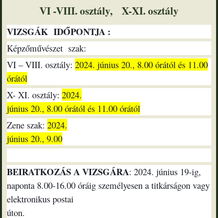
VI -VIII. oszt
ály,
X-XI. oszt
ály
VIZSGÁK IDŐPONTJA :
Képzőművészet szak:
VI – VIII. osztály:
2024. június 20., 8.00 órától és 11.00
órától
X- XI. osztály:
2024.
június 20., 8.00 órától és 11.00 órától
Zene szak:
2024.
június 20., 9.00
BEIRATKOZÁS A VIZSGÁRA
: 2024. június 19-ig,
naponta 8.00-16.00 óráig személyesen a titkárságon vagy
elektronikus postai
úton.