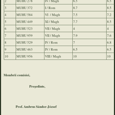
2
MUHU 278
IV / Magh
6.5
6.5
3
MUHU 372
I / Rom
8.7
8.5
4
MUHU 584
VI / Magh
7.5
7.2
5
MUHU 449
XI / Magh
7.7
8.5
6
MUHU 523
VII / Magh
4
4
7
MUHU 959
VII / Magh
7.9
7.6
8
MUHU 529
IV / Rom
7
6.8
9
MUHU 463
IV / Rom
6.5
6.5
10
MUHU 956
VIII / Magh
10
10
Membrii comisiei,
Pre
şedinte,
Prof. Ambrus Sándor-József