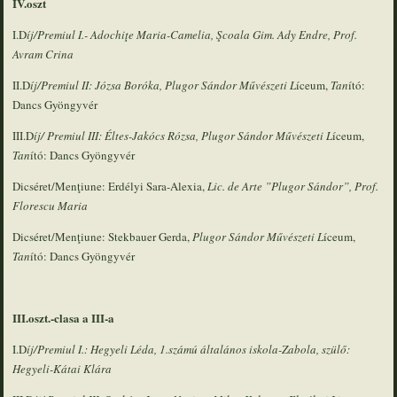
IV.oszt
I.D
íj/Premiul I.- Adochiţe Maria-Camelia, Şcoala Gim. Ady Endre,
Prof.
Avram Crina
II.D
íj/Premiul II: J
ózsa Boróka,
Plugor Sándor Művészeti L
íceum,
Tan
ító:
Dancs Gyöngyvér
III.D
íj/ Premiul III: Éltes-Jakócs Rózsa, Plugor Sándor Művészeti L
íceum,
Tan
ító: Dancs Gyöngyvér
Dicséret/Menţiune: Erdélyi Sara-Alexia,
Lic.
de Arte
”
Plugor Sándor
”, Prof.
Florescu Maria
Dicséret/Menţiune: Stekbauer Gerda,
Plugor Sándor Művészeti L
íceum,
Tan
ító: Dancs Gyöngyvér
III.oszt.-clasa a III-a
I.D
íj/Premiul I.: Hegyeli Léda, 1.számú általános iskola-Zabola, szülő:
Hegyeli-Kátai Klára