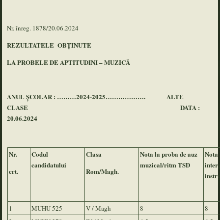
Nr. înreg. 1878/20.06.2024
REZULTATELE OBȚINUTE
LA PROBELE DE APTITUDINI – MUZICĂ
ANUL ȘCOLAR : ………2024-2025………………. ALTE
CLASE DATA :
20.06.2024
Nr.
Codul
Clasa
Nota la proba de auz
Nota 
candidatului
muzical/ritm TSD
inter
crt.
Rom/Magh.
instr
1
MUHU 525
V / Magh
8
8