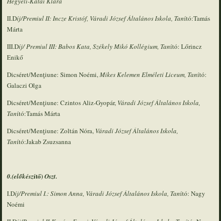
Hegyeli-Kátai Klára
II.D
íj/Premiul II: Incze Kristóf, Váradi József Általános Iskola, Tan
ító:Tamás
Márta
III.D
íj/ Premiul III: Babos Kata, Székely Mikó Kollégium, Tan
ító: Lőrincz
Enikő
Dicséret/Menţiune: Simon Noémi,
Mikes Kelemen Elméleti Liceum, Tan
ító:
Galaczi Olga
Dicséret/Menţiune: Czintos Aliz-Gyopár,
Váradi József Általános Iskola,
Tan
ító:Tamás Márta
Dicséret/Menţiune: Zoltán Nóra,
Váradi József Általános Iskola,
Tan
ító:Jakab Zsuzsanna
ítő)
0.(előkész
Oszt.
I.D
íj/Premiul I.: Simon Anna, Váradi József Általános Iskola, Tan
ító: Nagy
Noémi