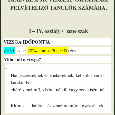
FELVÉTELIZŐ TANULÓK SZÁMÁRA,
I – IV. oszt
ály / zene szak
VIZSGA IDŐPONTJA :
ZENE
szak:
2024. június 20., 9.00
óra
Miből áll a vizsga?
–
Hangszereseknek és énekeseknek: két stílusban és
karakterben
eltérő zenei mű, kíséret nélkül vagy zenekísérettel.
–
Ritmus – , hallás – és zenei memória gyakorlatok