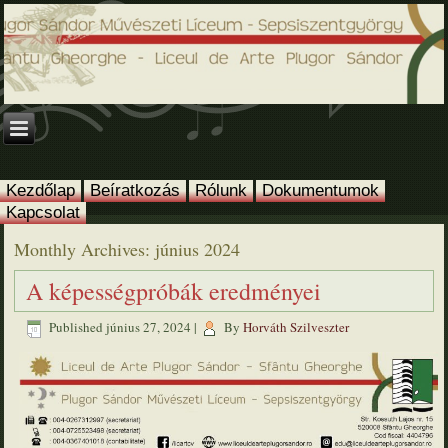
Kezdőlap
Beíratkozás
Rólunk
Dokumentumok
Kapcsolat
Monthly Archives:
június 2024
A képességpróbák eredményei
Published
június 27, 2024
|
By
Horváth Szilveszter