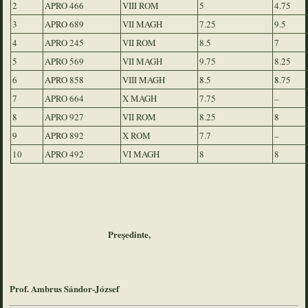
2
APRO 466
VIII ROM
5
4.75
3
APRO 689
VII MAGH
7.25
9.5
4
APRO 245
VII ROM
8.5
7
5
APRO 569
VII MAGH
9.75
8.25
6
APRO 858
VIII MAGH
8.5
8.75
7
APRO 664
X MAGH
7.75
–
8
APRO 927
VII ROM
8.25
8
9
APRO 892
X ROM
7.7
–
10
APRO 492
VI MAGH
8
8
Pre
şedinte,
Prof. Ambrus Sándor-József