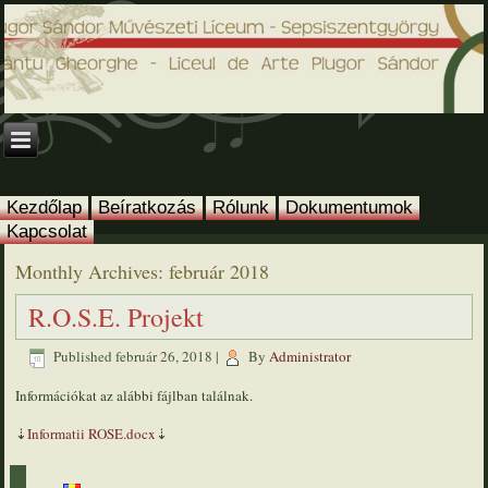
Kezdőlap
Beíratkozás
Rólunk
Dokumentumok
Kapcsolat
Monthly Archives:
február 2018
R.O.S.E. Projekt
Published
február 26, 2018
|
By
Administrator
Információkat az alábbi fájlban találnak.
⇣
Informatii ROSE.docx
⇣